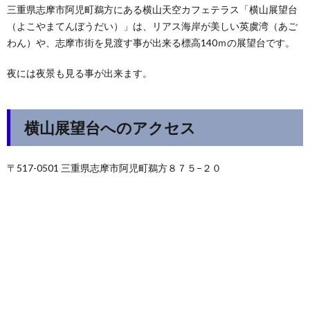
三重県志摩市阿児町鵜方にある横山天空カフェテラス「横山展望台
（よこやまてんぼうだい）」は、リアス海岸が美しい英虞湾（あご
わん）や、志摩市街を見渡す事が出来る標高140ｍの展望台です。
夜には夜景も見る事が出来ます。
横山展望台へのアクセス
〒517-0501 三重県志摩市阿児町鵜方８７５−２０