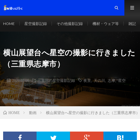
HOME
星空撮影記録
その他撮影記録
機材・ウェア等
雑記
横山展望台へ星空の撮影に行きました
（三重県志摩市）
2020.02.08
三重県の星空撮影記録
夜景
,
天の川
,
志摩
,
星空
動画
横山展望台へ星空の撮影に行きました（三重県志摩市）
HOME