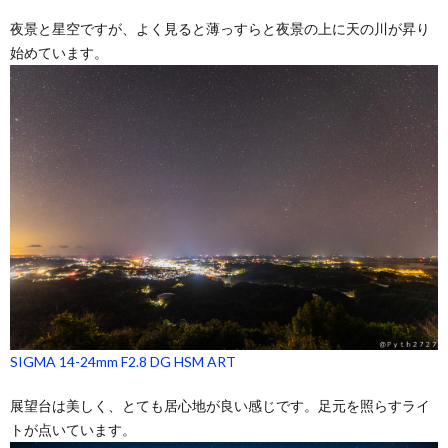
夜景と星空ですが、よく見ると薄っすらと夜景の上に天の川が昇り
始めています。
SIGMA 14-24mm F2.8 DG HSM ART
展望台は美しく、とても居心地が良い感じです。足元を照らすライ
トが点いています。