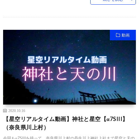
動画
2020.10.16
【星空リアルタイム動画】神社と星空【α7SIII】
（奈良県川上村）
今回もα7SIIIを持って、奈良県川上村の丹生川上神社上社まで星空と天の