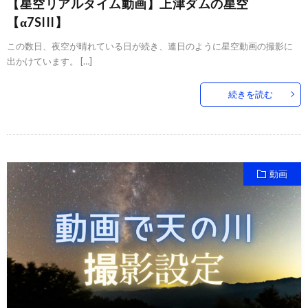
【星空リアルタイム動画】上津ダムの星空
【α7SIII】
この数日、夜空が晴れている日が続き、連日のように星空動画の撮影に
出かけています。 […]
続きを読む
動画