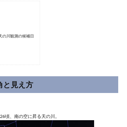
・天の川観測の候補日
方角と見え方
:26頃、南の空に昇る天の川。