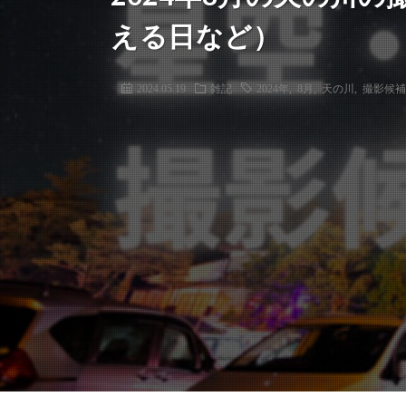
える日など）
2024.05.19
雑記
2024年
,
8月
,
天の川
,
撮影候補