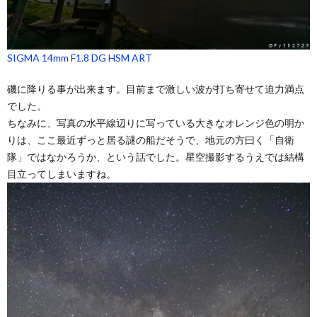
SIGMA 14mm F1.8 DG HSM ART
磯に降りる事が出来ます。目前まで激しい波が打ち寄せて迫力満点
でした。
ちなみに、写真の水平線辺りに写っている大きなオレンジ色の明か
りは、ここ最近ずっと居る謎の船だそうで、地元の方曰く「自衛
隊」ではなかろうか、という話でした。星空撮影するうえでは結構
目立ってしまいますね。