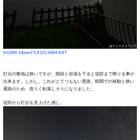
SIGMA 14mm F1.8 DG HSM ART
灯台の敷地は狭いですが、階段と岩場を下ると堤防まで降りる事が
出来ます。しかし、これがとてつもない悪路。暗闇での移動と狭い
通路のため、危うく転落しそうになりました。
堤防から灯台を見上げた感じ。