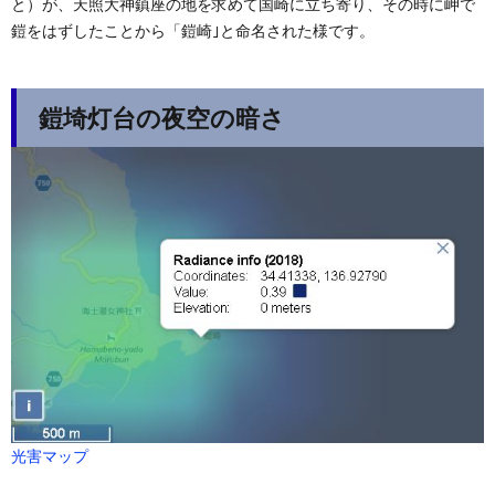
と）が、天照大神鎮座の地を求めて国崎に立ち寄り、その時に岬で
鎧をはずしたことから「鎧崎｣と命名された様です。
鎧埼灯台の夜空の暗さ
光害マップ