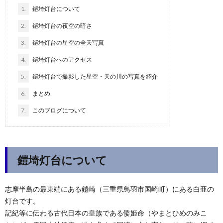
1.
鎧埼灯台について
2.
鎧埼灯台の夜空の暗さ
3.
鎧埼灯台の星空の全天写真
4.
鎧埼灯台へのアクセス
5.
鎧埼灯台で撮影した星空・天の川の写真を紹介
6.
まとめ
7.
このブログについて
鎧埼灯台について
志摩半島の最東端にある鎧崎（三重県鳥羽市国崎町）にある白亜の
灯台です。
記紀等に伝わる古代日本の皇族である倭姫命（やまとひめのみこ