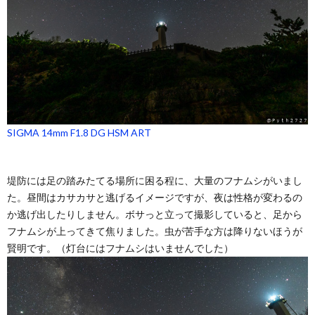
SIGMA 14mm F1.8 DG HSM ART
堤防には足の踏みたてる場所に困る程に、大量のフナムシがいまし
た。昼間はカサカサと逃げるイメージですが、夜は性格が変わるの
か逃げ出したりしません。ボサっと立って撮影していると、足から
フナムシが上ってきて焦りました。虫が苦手な方は降りないほうが
賢明です。（灯台にはフナムシはいませんでした）