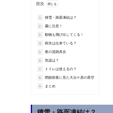
目次
積雪・路面凍結は？
1.
霧に注意！
2.
動物も飛び出してくる！
3.
樹氷は出来ている？
4.
夜の混雑具合
5.
気温は？
6.
トイレは使えるの？
7.
閉鎖前夜に見た大台ケ原の星空
8.
まとめ
9.
積雪・路面凍結は？