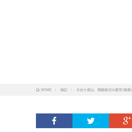
雑記
大台ケ原山、閉鎖前日の星空!路面
HOME