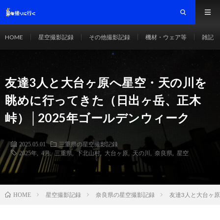
HOME
星空撮影記録
その他撮影記録
機材・ウェア等
雑記
友達3人と大台ヶ原へ星空・天の川を
眺めに行ってきた（日出ヶ岳、正木
峠）│2025年ゴールデンウィーク
2025.05.01
三重県の星空撮影記録
2025年
,
4月
,
三重県
,
下北山村
,
大台ヶ原
,
天の川
,
奈良県
,
星空
星空撮影記録
奈良県の星空撮影記録
友達3人と大台ヶ原
HOME