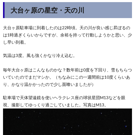
大台ヶ原の星空・天の川
大台ヶ原駐車場に到着したのは22時頃。天の川が良い感じ昇ぼるの
は1時過ぎくらいからですが、余裕を持って行動しようかと思い、少
し早い到着。
気温は3度。風も強くかなり冷え込む。
毎年大台ヶ原はこんなものかな？数年前は0度を下回り、雪もちらつ
いていたのでまだマシか。（ちなみにこの一週間前は10度くらいあ
り、かなり温かかったので少し面喰いましたが）
駐車場で天体望遠鏡を使いヘラクレス座の球状星団M13などを眼
視、撮影してゆっくり過ごしていました。写真はM13。