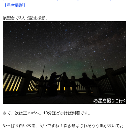
【星空撮影】
展望台で3人で記念撮影。
さて、次は正木峠へ。10分ほど歩けば到着です。
やっぱり白い木道、良いですね！吹き飛ばされそうな風が吹いてお