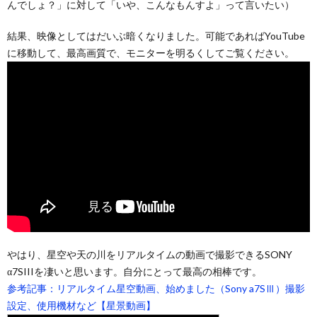
んでしょ？」に対して「いや、こんなもんすよ」って言いたい）
結果、映像としてはだいぶ暗くなりました。可能であればYouTube
に移動して、最高画質で、モニターを明るくしてご覧ください。
やはり、星空や天の川をリアルタイムの動画で撮影できるSONY
α7SIIIを凄いと思います。自分にとって最高の相棒です。
参考記事：リアルタイム星空動画、始めました（Sony a7SⅢ）撮影
設定、使用機材など【星景動画】