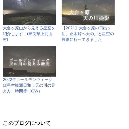
大台ヶ原山から見える星空を
【2021】大台ヶ原の日出ヶ
紹介します！(奈良県上北山
岳、正木峠へ天の川と星空の
村)
撮影に行ってきました
2022年ゴールデンウィーク
は星空観測日和！天の川の見
え方、時間等（GW）
このブログについて