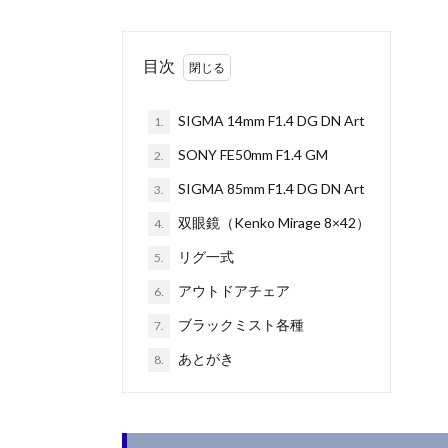
目次
SIGMA 14mm F1.4 DG DN Art
1.
SONY FE50mm F1.4 GM
2.
SIGMA 85mm F1.4 DG DN Art
3.
双眼鏡（Kenko Mirage 8×42）
4.
リグ一式
5.
アウトドアチェア
6.
ブラックミスト各種
7.
あとがき
8.