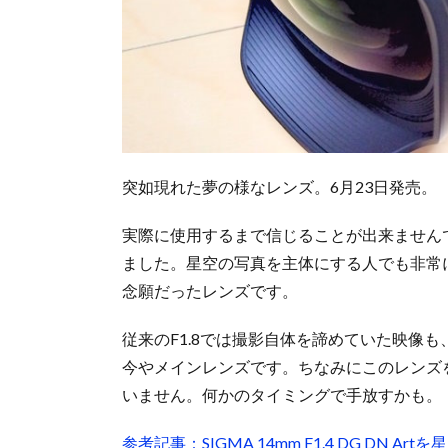
突如現れた夢の様なレンズ。6月23日発売。
実際に使用するまで信じることが出来ませんで
ました。星空の写真を主体にする人でも非常
念願だったレンズです。
従来のF1.8では撮影自体を諦めていた映像
今やメインレンズです。ちなみにこのレンズを手に入
いません。何かのタイミングで手放すかも。
参考記事：SIGMA 14mm F1.4 DG DN