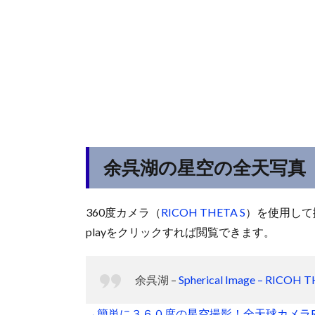
余呉湖の星空の全天写真
360度カメラ（
RICOH THETA S
）を使用して撮
playをクリックすれば閲覧できます。
余呉湖 –
Spherical Image – RICOH 
→簡単に３６０度の星空撮影！全天球カメラRIC