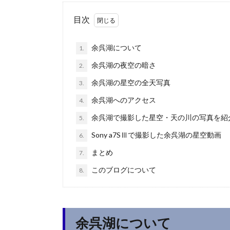
目次
余呉湖について
1.
余呉湖の夜空の暗さ
2.
余呉湖の星空の全天写真
3.
余呉湖へのアクセス
4.
余呉湖で撮影した星空・天の川の写真を紹
5.
Sony a7SⅢで撮影した余呉湖の星空動画
6.
まとめ
7.
このブログについて
8.
余呉湖について