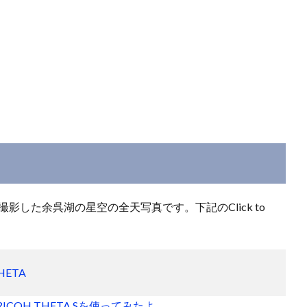
影した余呉湖の星空の全天写真です。下記のClick to
THETA
OH THETA Sを使ってみたよ