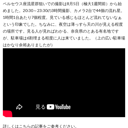
ペルセウス座流星群狙いでの撮影は8月5日（極大1週間前）から始
めました。20:30～23:30の3時間撮影、カメラ2台で44個の流れ星。
1時間1台あたり7個程度。見ている感じもほとんど流れてないなぁ
という印象でした。ちなみに、夜空は薄っすら天の川が見える程度
の場所です。見る人が見ればわかる、奈良県のとある有名地です
が、駐車場は6割埋まる程度に人は来ていました。（上の広い駐車場
はかなり余裕ありましたが）
詳しくはこちらの記事をご参考ください。