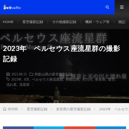
HOME
星空撮影記録
その他撮影記録
機材・ウェア等
雑記
2023年 ペルセウス座流星群の撮影
記録
2023.08.15
和歌山県の星空撮影記録
2023年
,
8月
,
ペルセウス座流星群
,
和歌山県
,
天の川
,
奈良県
,
星空
,
流れ星
,
流星群
星空撮影記録
奈良県の星空撮影記録
2023年 ペルセ
HOME