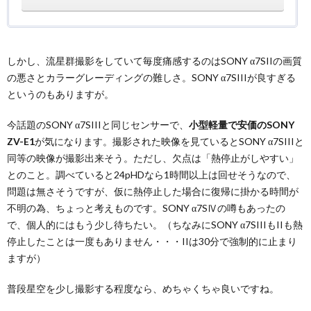
しかし、流星群撮影をしていて毎度痛感するのはSONY α7SIIの画質
の悪さとカラーグレーディングの難しさ。SONY α7SIIIが良すぎる
というのもありますが。
今話題のSONY α7SIIIと同じセンサーで、
小型軽量で安価のSONY
ZV-E1
が気になります。撮影された映像を見ているとSONY α7SIIIと
同等の映像が撮影出来そう。ただし、欠点は「熱停止がしやすい」
とのこと。調べていると24pHDなら1時間以上は回せそうなので、
問題は無さそうですが、仮に熱停止した場合に復帰に掛かる時間が
不明の為、ちょっと考えものです。SONY α7SⅣの噂もあったの
で、個人的にはもう少し待ちたい。（ちなみにSONY α7SIIIもIIも熱
停止したことは一度もありません・・・IIは30分で強制的に止まり
ますが）
普段星空を少し撮影する程度なら、めちゃくちゃ良いですね。