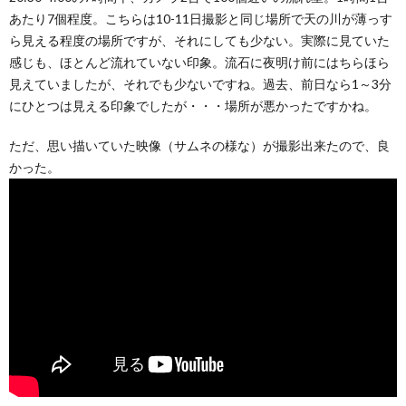
あたり7個程度。こちらは10-11日撮影と同じ場所で天の川が薄っす
ら見える程度の場所ですが、それにしても少ない。実際に見ていた
感じも、ほとんど流れていない印象。流石に夜明け前にはちらほら
見えていましたが、それでも少ないですね。過去、前日なら1～3分
にひとつは見える印象でしたが・・・場所が悪かったですかね。
ただ、思い描いていた映像（サムネの様な）が撮影出来たので、良
かった。