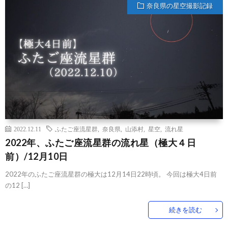
奈良県の星空撮影記録
2022.12.11
ふたご座流星群
,
奈良県
,
山添村
,
星空
,
流れ星
2022年、ふたご座流星群の流れ星（極大４日
前）/12月10日
2022年のふたご座流星群の極大は12月14日22時頃。 今回は極大4日前
の12 […]
続きを読む