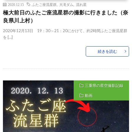
2020.12.15
ふたご座流星群
,
大滝ダム
,
流れ星
極大前日のふたご座流星群の撮影に行きました（奈
良県川上村）
2020年12月13日 19：30～21：20にかけて、約2時間ふたご座流星群
を […]
続きを読む
三重県の星空撮影記録
動画