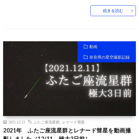
続きを読む
動画
奈良県の星空撮影記録
2021.12.12
ふたご座流星群
,
レナード彗星
2021年 ふたご座流星群とレナード彗星を動画撮
影しました（12/11 極大3日前）