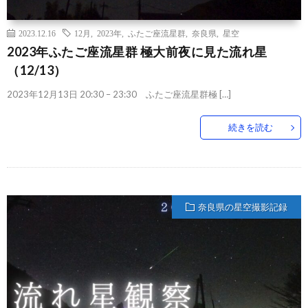
2023.12.16
12月
,
2023年
,
ふたご座流星群
,
奈良県
,
星空
2023年ふたご座流星群 極大前夜に見た流れ星
（12/13）
2023年12月13日 20:30 – 23:30 ふたご座流星群極 […]
続きを読む
奈良県の星空撮影記録