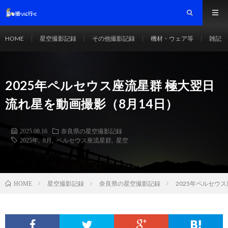
HOME
星空撮影記録
その他撮影記録
機材・ウェア等
雑記
2025年ペルセウス座流星群 極大翌日
流れ星を動画撮影（8月14日）
2025.08.16
奈良県の星空撮影記録
2025年
,
8月
,
ペルセウス座流星群
,
星空
星空撮影記録
奈良県の星空撮影記録
2025年ペルセウ
HOME