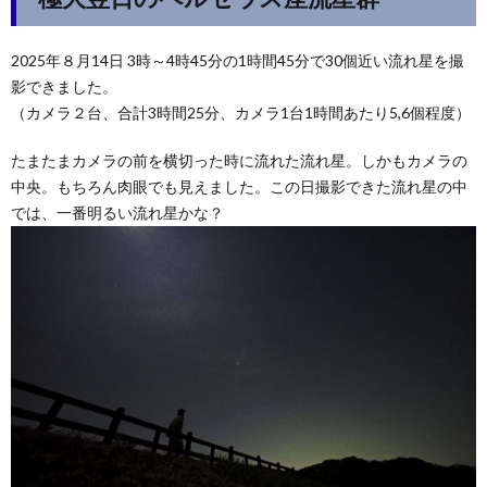
2025年８月14日 3時～4時45分の1時間45分で30個近い流れ星を撮
影できました。
（カメラ２台、合計3時間25分、カメラ1台1時間あたり5,6個程度）
たまたまカメラの前を横切った時に流れた流れ星。しかもカメラの
中央。もちろん肉眼でも見えました。この日撮影できた流れ星の中
では、一番明るい流れ星かな？