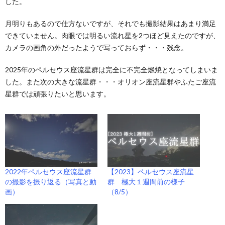
した。
月明りもあるので仕方ないですが、それでも撮影結果はあまり満足
できていません。肉眼では明るい流れ星を2つほど見えたのですが、
カメラの画角の外だったようで写っておらず・・・残念。
2025年のペルセウス座流星群は完全に不完全燃焼となってしまいま
した。また次の大きな流星群・・・オリオン座流星群やふたご座流
星群では頑張りたいと思います。
2022年ペルセウス座流星群
【2023】ペルセウス座流星
の撮影を振り返る（写真と動
群 極大１週間前の様子
画）
（8/5）