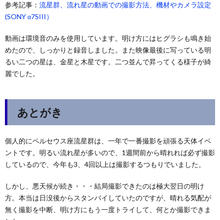
参考記事：
流星群、流れ星の動画での撮影方法、機材やカメラ設定
(SONY α7SIII）
動画は環境音のみを使用しています。明け方にはヒグラシも鳴き始
めたので、しっかりと録音しました。また映像最後に写っている明
るい二つの星は、金星と木星です。二つ並んで昇ってくる様子が綺
麗でした。
あとがき
個人的にペルセウス座流星群は、一年で一番撮影を頑張る天体イベ
ントです。明るい流れ星が多いので、1週間前から晴れれば必ず撮影
しているので、今年も3、4回以上は撮影するつもりでいました。
しかし、悪天候が続き・・・結局撮影できたのは極大翌日の明け
方。本当は日没後からスタンバイしていたのですが、晴れる気配が
無く撮影を中断、明け方にもう一度トライして、何とか撮影できま