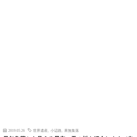
2019.05.26
世界遺産
,
小辺路
,
果無集落