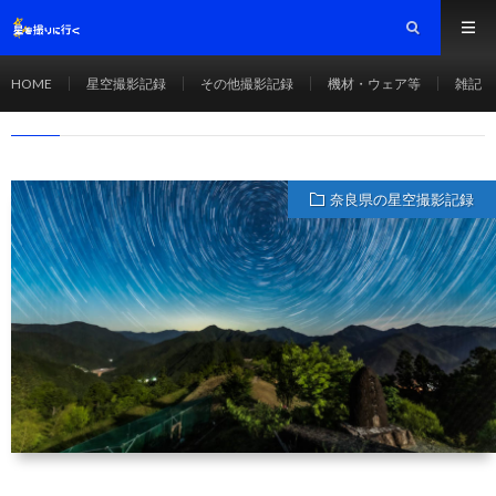
小辺路
HOME
HOME
星空撮影記録
その他撮影記録
機材・ウェア等
雑記
小辺路
奈良県の星空撮影記録